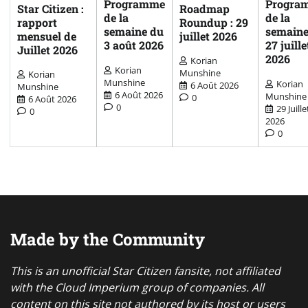
Programme
Progra
Star Citizen :
Roadmap
de la
de la
rapport
Roundup : 29
semaine du
semaine
mensuel de
juillet 2026
3 août 2026
27 juille
Juillet 2026
2026
Korian
Korian
Munshine
Korian
Munshine
Korian
6 Août 2026
Munshine
6 Août 2026
Munshine
0
6 Août 2026
0
29 Juille
0
2026
0
Made by the Community
This is an unofficial Star Citizen fansite, not affiliated
with the Cloud Imperium group of companies. All
content on this site not authored by its host or users