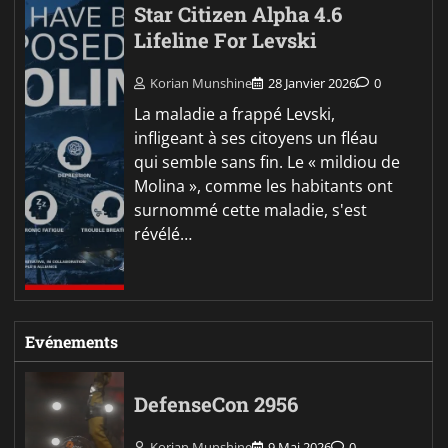
Star Citizen Alpha 4.6
Lifeline For Levski
Korian Munshine
28 Janvier 2026
0
La maladie a frappé Levski,
infligeant à ses citoyens un fléau
qui semble sans fin. Le « mildiou de
Molina », comme les habitants ont
surnommé cette maladie, s'est
révélé…
Evénements
DefenseCon 2956
Korian Munshine
9 Mai 2026
0