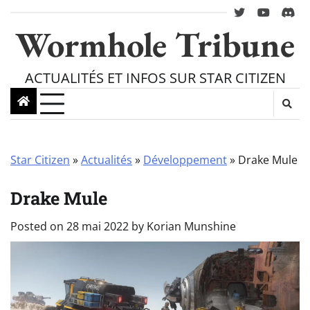
Skip
twitter
youtube
Disc
to
Wormhole Tribune
content
ACTUALITÉS ET INFOS SUR STAR CITIZEN
Star Citizen
»
Actualités
»
Développement
»
Drake Mule
Drake Mule
Posted on
28 mai 2022
by
Korian Munshine