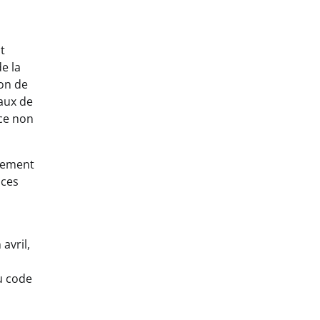
t
de la
ion de
taux de
ce non
idement
nces
avril,
u code