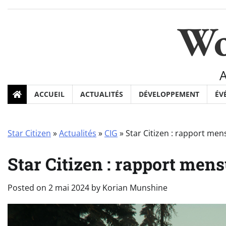
Skip
to
Wo
content
ACCUEIL
ACTUALITÉS
DÉVELOPPEMENT
ÉV
Star Citizen
»
Actualités
»
CIG
»
Star Citizen : rapport mens
Star Citizen : rapport mens
Posted on
2 mai 2024
by
Korian Munshine