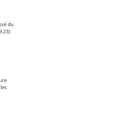
assé du
3.23)
mure
 les