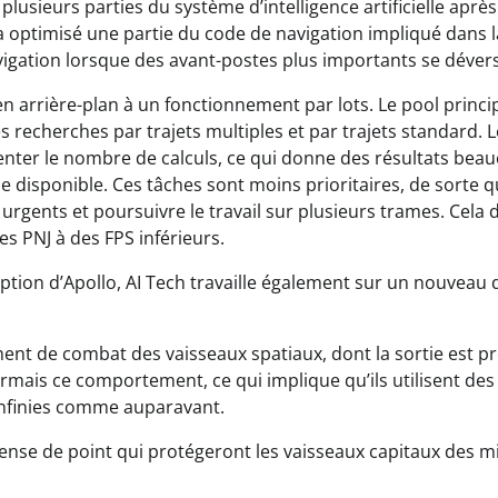
lusieurs parties du système d’intelligence artificielle après
 a optimisé une partie du code de navigation impliqué dans l
vigation lorsque des avant-postes plus importants se déver
 arrière-plan à un fonctionnement par lots. Le pool princip
s recherches par trajets multiples et par trajets standard. L
enter le nombre de calculs, ce qui donne des résultats bea
de disponible. Ces tâches sont moins prioritaires, de sorte q
 urgents et poursuivre le travail sur plusieurs trames. Cela 
s PNJ à des FPS inférieurs.
ption d’Apollo, AI Tech travaille également sur un nouveau 
ent de combat des vaisseaux spatiaux, dont la sortie est p
ormais ce comportement, ce qui implique qu’ils utilisent des
 infinies comme auparavant.
ense de point qui protégeront les vaisseaux capitaux des mi