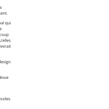
a
sent.
al qui
e
ucoup
u’elles
devrait
design
révue
ssiles