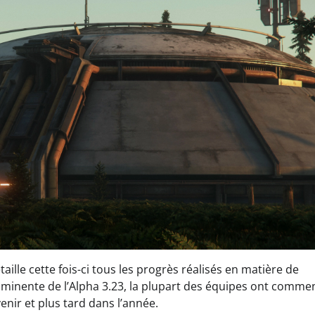
Actualités
Featured
Patchs
Star Citizen
Alpha 4.7 :
Welcome to the
rock
lle cette fois-ci tous les progrès réalisés en matière de
Korian Munshine
26 Mars 2026
0
mminente de l’Alpha 3.23, la plupart des équipes ont comme
enir et plus tard dans l’année.