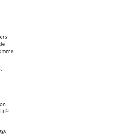
iers
 de
 comme
e
ion
lités
age