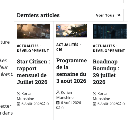
Derniers articles
Voir Tous
ature
ACTUALITÉS
ACTUALITÉS
ACTUALITÉS
CIG
DÉVELOPPEMENT
DÉVELOPPEMENT
Programme
 Les
Star Citizen :
Roadmap
de la
leur
rapport
Roundup :
semaine du
érent.
mensuel de
29 juillet
3 août 2026
Juillet 2026
2026
t
Korian
Korian
Korian
Munshine
Munshine
Munshine
6 Août 2026
6 Août 2026
0
6 Août 2026
0
ecter
0
n dans