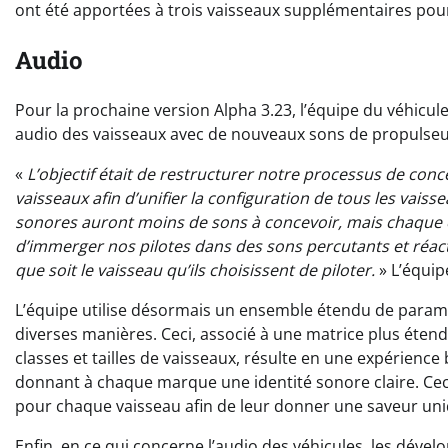
ont été apportées à trois vaisseaux supplémentaires pou
Audio
Pour la prochaine version Alpha 3.23, l’équipe du véhicul
audio des vaisseaux avec de nouveaux sons de propulseur
«
L’objectif était de restructurer notre processus de con
vaisseaux afin d’unifier la configuration de tous les vaisse
sonores auront moins de sons à concevoir, mais chaque é
d’immerger nos pilotes dans des sons percutants et réact
que soit le vaisseau qu’ils choisissent de piloter.
» L’équip
L’équipe utilise désormais un ensemble étendu de paramè
diverses manières. Ceci, associé à une matrice plus étend
classes et tailles de vaisseaux, résulte en une expérience
donnant à chaque marque une identité sonore claire. Cec
pour chaque vaisseau afin de leur donner une saveur uni
Enfin, en ce qui concerne l’audio des véhicules, les déve