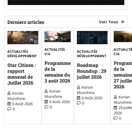
Derniers articles
Voir Tous
ACTUALITÉS
ACTUALIT
ACTUALITÉS
ACTUALITÉS
CIG
CIG
DÉVELOPPEMENT
DÉVELOPPEMENT
Programme
Progra
Star Citizen :
Roadmap
de la
de la
rapport
Roundup : 29
semaine du
semaine
mensuel de
juillet 2026
3 août 2026
27 juille
Juillet 2026
2026
Korian
Korian
Munshine
Korian
Munshine
Korian
6 Août 2026
Munshine
6 Août 2026
Munshine
0
6 Août 2026
0
29 Juille
0
2026
0