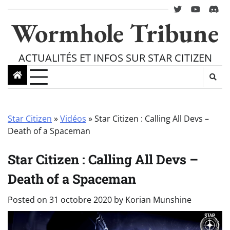
Skip
twitter
youtube
Disc
to
Wormhole Tribune
content
ACTUALITÉS ET INFOS SUR STAR CITIZEN
Star Citizen
»
Vidéos
»
Star Citizen : Calling All Devs –
Death of a Spaceman
Star Citizen : Calling All Devs –
Death of a Spaceman
Posted on
31 octobre 2020
by
Korian Munshine