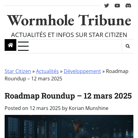
Skip
twitter
youtube
Disc
to
Wormhole Tribune
content
ACTUALITÉS ET INFOS SUR STAR CITIZEN
Star Citizen
»
Actualités
»
Développement
»
Roadmap
Roundup – 12 mars 2025
Roadmap Roundup – 12 mars 2025
Posted on
12 mars 2025
by
Korian Munshine