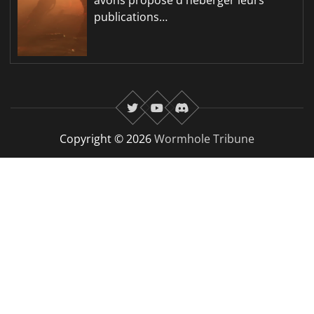
avons proposé d'héberger leurs
publications…
twitter
youtube
Discord
Copyright © 2026
Wormhole Tribune