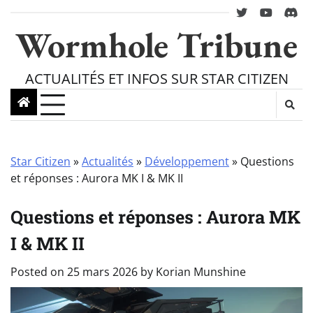
Skip
twitter
youtube
Disc
to
Wormhole Tribune
content
ACTUALITÉS ET INFOS SUR STAR CITIZEN
Star Citizen
»
Actualités
»
Développement
»
Questions
et réponses : Aurora MK I & MK II
Questions et réponses : Aurora MK
I & MK II
Posted on
25 mars 2026
by
Korian Munshine