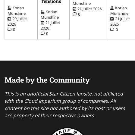
Tensions
Munshine
Korian
Korian
21 Juillet 2026
Korian
Munshine
Munshine
0
Munshine
29 Juillet
21 Juillet
21 Juillet
2026
2026
2026
0
0
0
Made by the Community
This is an unofficial Star Citizen fansite, not affiliated
with the Cloud Imperium group of companies. All
content on this site not authored by its host or users
are property of their respective owners.