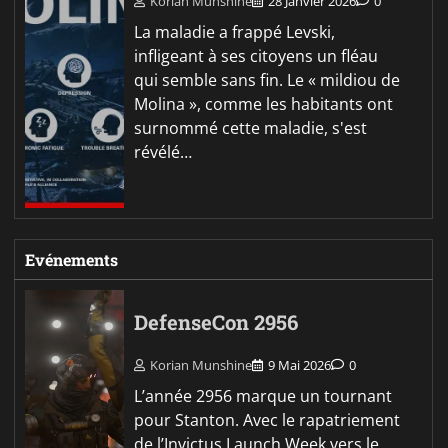
Korian Munshine
28 Janvier 2026
0
La maladie a frappé Levski,
infligeant à ses citoyens un fléau
qui semble sans fin. Le « mildiou de
Molina », comme les habitants ont
surnommé cette maladie, s'est
révélé…
Evénements
DefenseCon 2956
Korian Munshine
9 Mai 2026
0
L’année 2956 marque un tournant
pour Stanton. Avec le rapatriement
de l’Invictus Launch Week vers le