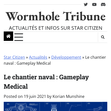
Skip
twitter
youtube
Disc
to
Wormhole Tribune
content
ACTUALITÉS ET INFOS SUR STAR CITIZEN
Star Citizen
»
Actualités
»
Développement
»
Le chantier
naval : Gameplay Medical
Le chantier naval : Gameplay
Medical
Posted on
19 juin 2021
by
Korian Munshine