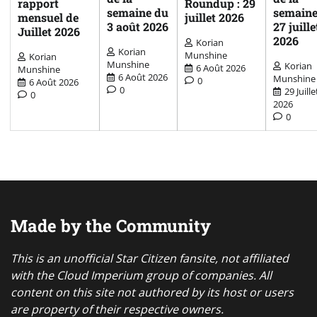
rapport
Roundup : 29
semaine du
semaine
mensuel de
juillet 2026
3 août 2026
27 juille
Juillet 2026
2026
Korian
Korian
Munshine
Korian
Munshine
Korian
6 Août 2026
Munshine
6 Août 2026
Munshine
0
6 Août 2026
0
29 Juille
0
2026
0
Made by the Community
This is an unofficial Star Citizen fansite, not affiliated
with the Cloud Imperium group of companies. All
content on this site not authored by its host or users
are property of their respective owners.