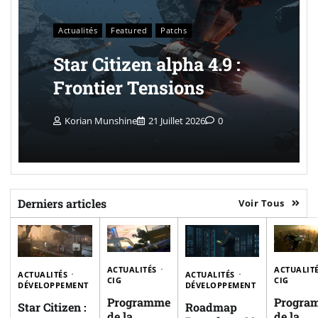
Actualités
Featured
Patchs
Star Citizen alpha 4.9 :
Frontier Tensions
Korian Munshine
21 Juillet 2026
0
Derniers articles
Voir Tous
ACTUALITÉS
ACTUALIT
ACTUALITÉS
ACTUALITÉS
CIG
CIG
DÉVELOPPEMENT
DÉVELOPPEMENT
Programme
Progra
Star Citizen :
Roadmap
de la
de la