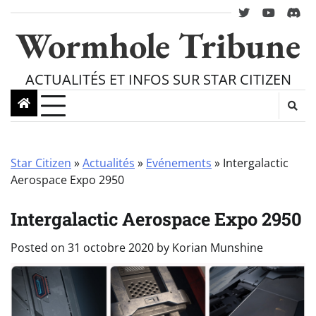
Skip
twitter
youtube
Disc
to
Wormhole Tribune
content
ACTUALITÉS ET INFOS SUR STAR CITIZEN
Star Citizen
»
Actualités
»
Evénements
»
Intergalactic
Aerospace Expo 2950
Intergalactic Aerospace Expo 2950
Posted on
31 octobre 2020
by
Korian Munshine