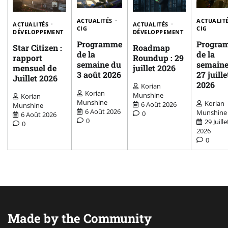
ACTUALITÉS
ACTUALIT
ACTUALITÉS
ACTUALITÉS
CIG
CIG
DÉVELOPPEMENT
DÉVELOPPEMENT
Programme
Progra
Star Citizen :
Roadmap
de la
de la
rapport
Roundup : 29
semaine du
semaine
mensuel de
juillet 2026
3 août 2026
27 juille
Juillet 2026
2026
Korian
Korian
Munshine
Korian
Munshine
Korian
6 Août 2026
Munshine
6 Août 2026
Munshine
0
6 Août 2026
0
29 Juille
0
2026
0
Made by the Community