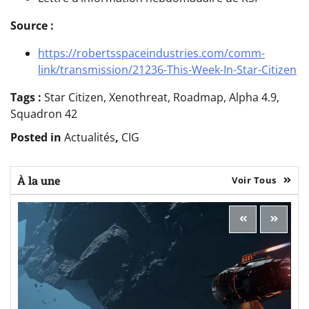
Source :
https://robertsspaceindustries.com/comm-
link/transmission/21236-This-Week-In-Star-Citizen
Tags :
Star Citizen, Xenothreat, Roadmap, Alpha 4.9,
Squadron 42
Posted in
Actualités
,
CIG
À la une
Voir Tous