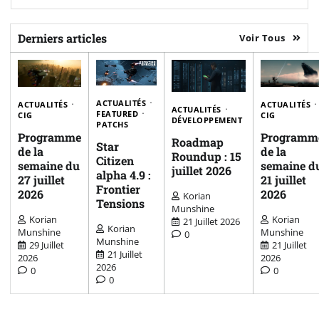
Derniers articles
Voir Tous
ACTUALITÉS
ACTUALITÉS
ACTUALITÉS
ACTUALITÉS
FEATURED
CIG
CIG
DÉVELOPPEMENT
PATCHS
Programme
Programm
Roadmap
Star
de la
de la
Roundup : 15
Citizen
semaine du
semaine d
juillet 2026
alpha 4.9 :
27 juillet
21 juillet
Frontier
2026
2026
Korian
Tensions
Munshine
Korian
Korian
21 Juillet 2026
Korian
Munshine
Munshine
0
Munshine
29 Juillet
21 Juillet
21 Juillet
2026
2026
2026
0
0
0