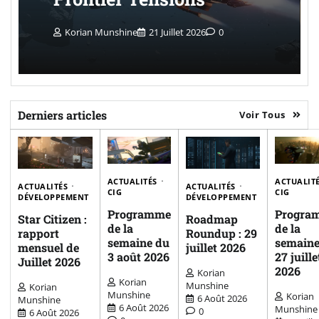
Korian Munshine
21 Juillet 2026
0
Derniers articles
Voir Tous
ACTUALITÉS
ACTUALIT
ACTUALITÉS
ACTUALITÉS
CIG
CIG
DÉVELOPPEMENT
DÉVELOPPEMENT
Programme
Progra
Star Citizen :
Roadmap
de la
de la
rapport
Roundup : 29
semaine du
semaine
mensuel de
juillet 2026
3 août 2026
27 juille
Juillet 2026
2026
Korian
Korian
Munshine
Korian
Munshine
Korian
6 Août 2026
Munshine
6 Août 2026
Munshine
0
6 Août 2026