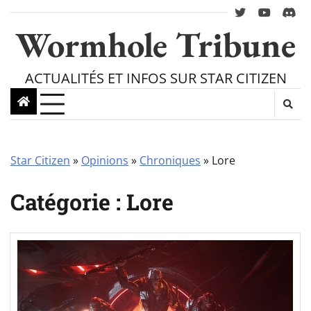
Skip
twitter
youtube
Disc
to
Wormhole Tribune
content
ACTUALITÉS ET INFOS SUR STAR CITIZEN
Star Citizen
»
Opinions
»
Chroniques
»
Lore
Catégorie :
Lore