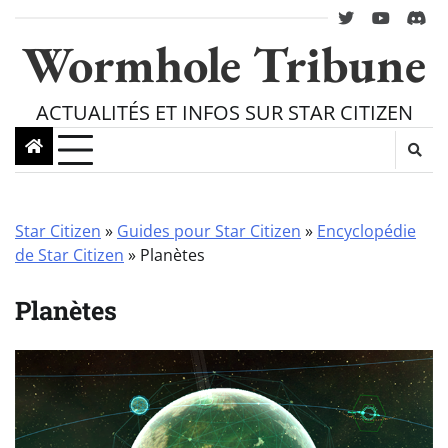
Skip
twitter
youtube
Disc
to
Wormhole Tribune
content
ACTUALITÉS ET INFOS SUR STAR CITIZEN
Star Citizen
»
Guides pour Star Citizen
»
Encyclopédie
de Star Citizen
»
Planètes
Planètes