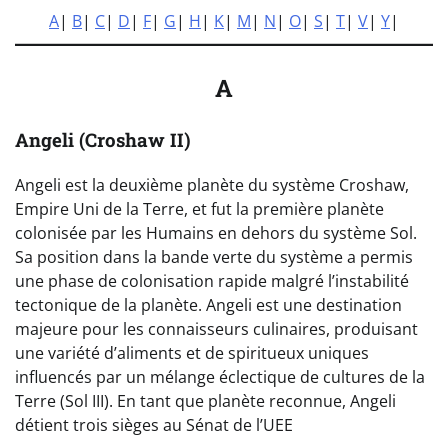
A
|
B
|
C
|
D
|
F
|
G
|
H
|
K
|
M
|
N
|
O
|
S
|
T
|
V
|
Y
|
A
Angeli (Croshaw II)
Angeli est la deuxième planète du système Croshaw,
Empire Uni de la Terre, et fut la première planète
colonisée par les Humains en dehors du système Sol.
Sa position dans la bande verte du système a permis
une phase de colonisation rapide malgré l’instabilité
tectonique de la planète. Angeli est une destination
majeure pour les connaisseurs culinaires, produisant
une variété d’aliments et de spiritueux uniques
influencés par un mélange éclectique de cultures de la
Terre (Sol III). En tant que planète reconnue, Angeli
détient trois sièges au Sénat de l’UEE