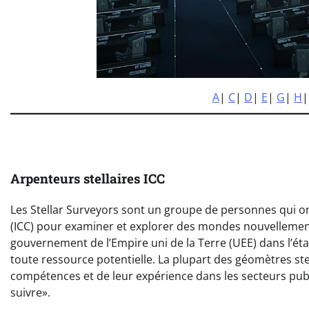
A
|
C
|
D
|
E
|
G
|
H
Arpenteurs stellaires ICC
Les Stellar Surveyors sont un groupe de personnes qui on
(ICC) pour examiner et explorer des mondes nouvellement d
gouvernement de l’Empire uni de la Terre (UEE) dans l’éta
toute ressource potentielle. La plupart des géomètres stell
compétences et de leur expérience dans les secteurs public
suivre».