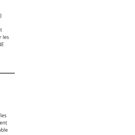
)
t
r les
NE
les
ment
mble