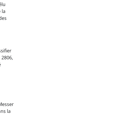
élu
 la
 des
sifier
 2806,
é
 Messer
ns la