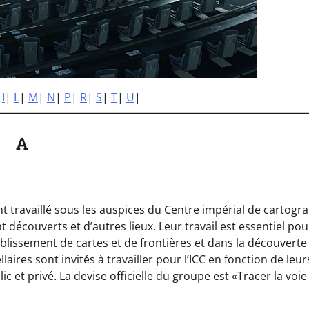
|
I
|
L
|
M
|
N
|
P
|
R
|
S
|
T
|
U
|
A
t travaillé sous les auspices du Centre impérial de cartogr
écouverts et d’autres lieux. Leur travail est essentiel pou
blissement de cartes et de frontières et dans la découverte
aires sont invités à travailler pour l’ICC en fonction de leur
 et privé. La devise officielle du groupe est «Tracer la voie