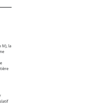
IV), la
ine
ne
tière
r
latif