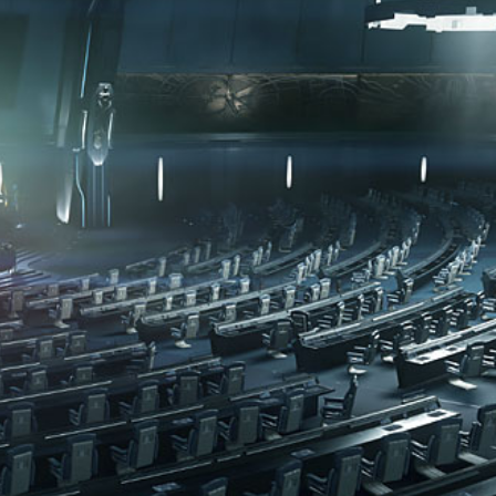
Actualités
Featured
Patchs
Star Citizen
Alpha 4.7 :
Welcome to the
rock
Korian Munshine
26 Mars 2026
0