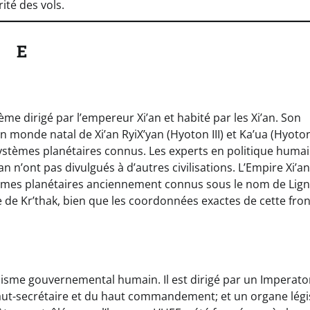
ité des vols.
E
me dirigé par l’empereur Xi’an et habité par les Xi’an. Son
 monde natal de Xi’an RyiX’yan (Hyoton III) et Ka’ua (Hyoton 
systèmes planétaires connus. Les experts en politique huma
an n’ont pas divulgués à d’autres civilisations. L’Empire Xi’an
ystèmes planétaires anciennement connus sous le nom de Lig
re de Kr’thak, bien que les coordonnées exactes de cette fron
anisme gouvernemental humain. Il est dirigé par un Imperato
ut-secrétaire et du haut commandement; et un organe légis