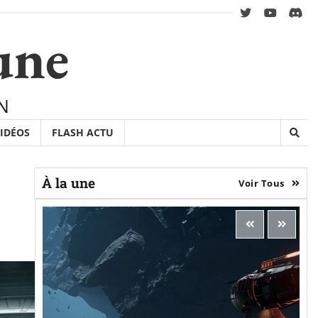
twitter
youtube
Disc
une
N
IDÉOS
FLASH ACTU
À la une
Voir Tous