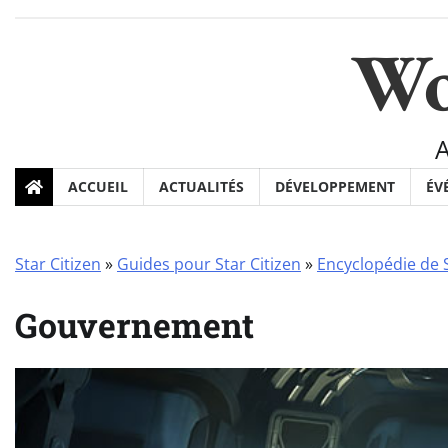
Skip
to
Wo
content
ACCUEIL
ACTUALITÉS
DÉVELOPPEMENT
ÉV
Star Citizen
»
Guides pour Star Citizen
»
Encyclopédie de S
Gouvernement