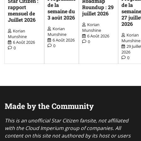
Star Citizen :
Roadmap
de la
de la
rapport
Roundup : 29
semaine du
semaine
mensuel de
juillet 2026
3 août 2026
27 juille
Juillet 2026
2026
Korian
Korian
Munshine
Korian
Munshine
Korian
6 Août 2026
Munshine
6 Août 2026
Munshine
0
6 Août 2026
0
29 Juille
0
2026
0
Made by the Community
This is an unofficial Star Citizen fansite, not affiliated
with the Cloud Imperium group of companies. All
content on this site not authored by its host or users