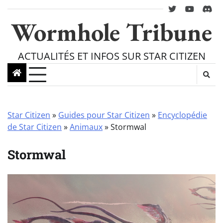
Skip
twitter
youtube
Disc
to
Wormhole Tribune
content
ACTUALITÉS ET INFOS SUR STAR CITIZEN
Star Citizen
»
Guides pour Star Citizen
»
Encyclopédie
de Star Citizen
»
Animaux
»
Stormwal
Stormwal