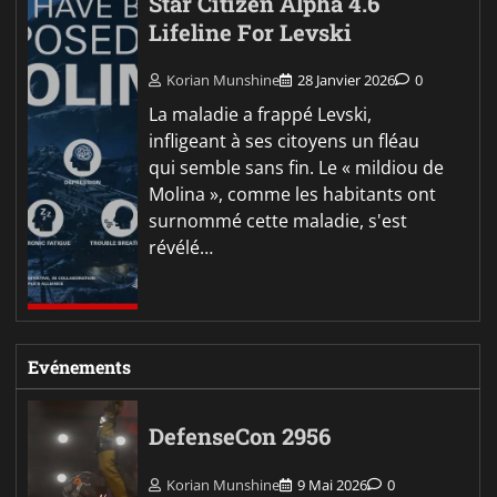
Star Citizen Alpha 4.6
Lifeline For Levski
Korian Munshine
28 Janvier 2026
0
La maladie a frappé Levski,
infligeant à ses citoyens un fléau
qui semble sans fin. Le « mildiou de
Molina », comme les habitants ont
surnommé cette maladie, s'est
révélé…
Evénements
DefenseCon 2956
Korian Munshine
9 Mai 2026
0