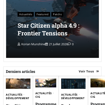
Actualités
Featured
Patchs
Star Citizen alpha 4.9 :
Frontier Tensions
Korian Munshine
21 Juillet 2026
0
Derniers articles
Voir Tous
ACTUALITÉS
ACTUALIT
ACTUALITÉS
ACTUALITÉS
CIG
CIG
DÉVELOPPEMENT
DÉVELOPPEMENT
Programme
Progra