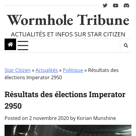
Skip
twitter
youtube
Disc
to
Wormhole Tribune
content
ACTUALITÉS ET INFOS SUR STAR CITIZEN
Star Citizen
»
Actualités
»
Politique
»
Résultats des
élections Imperator 2950
Résultats des élections Imperator
2950
Posted on
2 novembre 2020
by
Korian Munshine