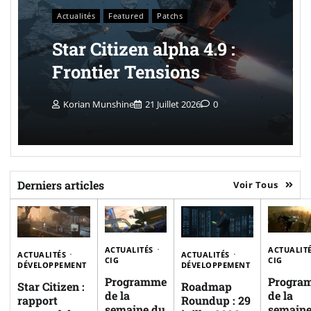
Actualités
Featured
Patchs
Star Citizen alpha 4.9 :
Frontier Tensions
Korian Munshine
21 Juillet 2026
0
Derniers articles
Voir Tous
ACTUALITÉS
ACTUALIT
ACTUALITÉS
ACTUALITÉS
CIG
CIG
DÉVELOPPEMENT
DÉVELOPPEMENT
Programme
Progra
Star Citizen :
Roadmap
de la
de la
rapport
Roundup : 29
semaine du
semaine