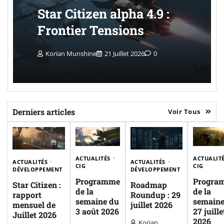
Star Citizen alpha 4.9 :
Frontier Tensions
Korian Munshine
21 Juillet 2026
0
Derniers articles
Voir Tous
ACTUALITÉS
ACTUALIT
ACTUALITÉS
ACTUALITÉS
CIG
CIG
DÉVELOPPEMENT
DÉVELOPPEMENT
Programme
Progra
Star Citizen :
Roadmap
de la
de la
rapport
Roundup : 29
semaine du
semaine
mensuel de
juillet 2026
3 août 2026
27 juille
Juillet 2026
2026
Korian