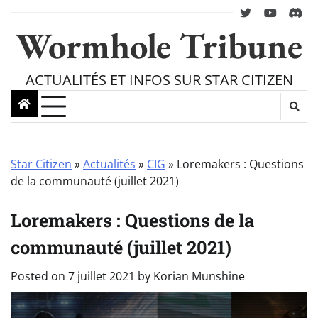
Skip
twitter
youtube
Disc
to
Wormhole Tribune
content
ACTUALITÉS ET INFOS SUR STAR CITIZEN
Star Citizen
»
Actualités
»
CIG
»
Loremakers : Questions
de la communauté (juillet 2021)
Loremakers : Questions de la
communauté (juillet 2021)
Posted on
7 juillet 2021
by
Korian Munshine